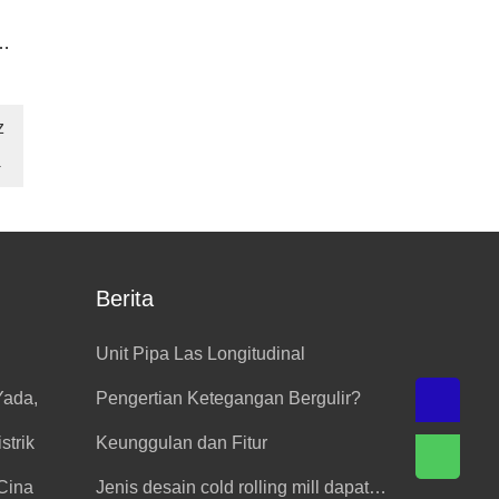
n
er
z
→
Berita
Unit Pipa Las Longitudinal
Yada,
Pengertian Ketegangan Bergulir?
strik
Keunggulan dan Fitur
Cina
Jenis desain cold rolling mill dapat