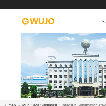
R
Rumah
»
Mug Kaca Sublimasi
»
Wujosub Sublimation Tra