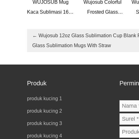
WUJOSUB Mug
Wujosub Colorful
Wu
Kaca Sublimasi 16oz
Frosted Glass
S
Mug Sublimasi Kaca
Sublimation Mug
Bl
Buram untuk Bir
11oz Glass Mug for
S
←
Wujosub 12oz Glass Sublimation Cup Blank 
Sublimation
Glass Sublimation Mugs With Straw
Produk
Permin
produk kucing 1
produk kucing 2
produk kucing 3
produk kucing 4