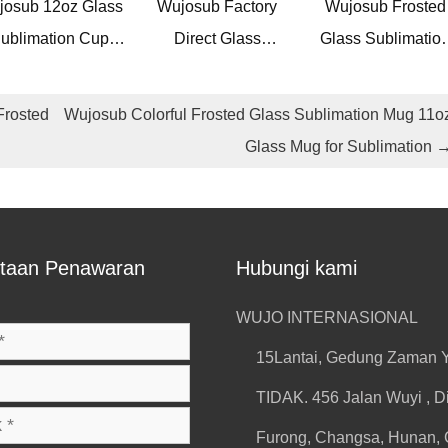
josub 12oz Glass
Wujosub Factory
Wujosub Frosted
ublimation Cup
Direct Glass
Glass Sublimatio
ank Frosted Glass
Sublimation Mug
Mug 25oz Glass
ublimation Mugs
Straight 14 oz
Sublimation Tumbl
Frosted
Wujosub Colorful Frosted Glass Sublimation Mug 11o
With Straw
Sublimation Botol
Dengan Tutup
Glass Mug for Sublimation
Kaca untuk DIY
Bambu
taan Penawaran
Hubungi kami
WUJO INTERNASIONAL
15Lantai, Gedung Zaman 
TIDAK. 456 Jalan Wuyi , Di
Furong, Changsa, Hunan, 