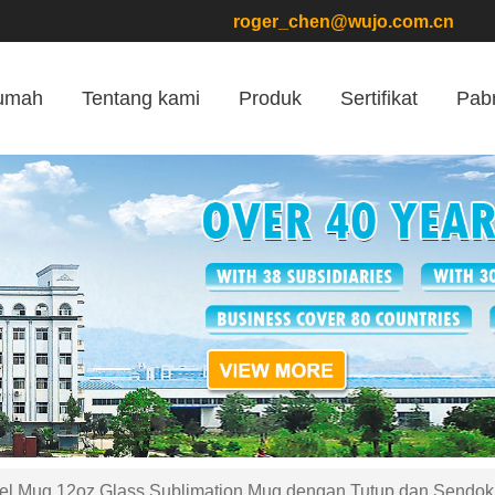
roger_chen@wujo.com.cn
umah
Tentang kami
Produk
Sertifikat
Pabr
vel Mug 12oz Glass Sublimation Mug dengan Tutup dan Sendok