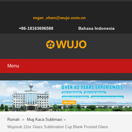
roger_chen@wujo.com.cn
+86-18163696588
Bahasa Indonesia
Menu
Rumah
»
Mug Kaca Sublimasi
»
Wujosub 12oz Glass Sublimation Cup Blank Frosted Glass