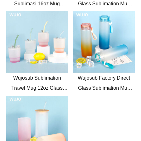
Sublimasi 16oz Mug
Glass Sublimation Mug
Sublimasi Kaca Buram
11oz Glass Mug for
untuk Bir
Sublimation
Wujosub Sublimation
Wujosub Factory Direct
Travel Mug 12oz Glass
Glass Sublimation Mug
Sublimation Mug dengan
Straight 14 oz Sublimation
Tutup dan Sendok
Botol Kaca untuk DIY