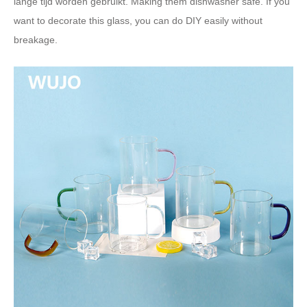
lange tijd worden gebruikt.
Making them dishwasher safe
.
If you
want to decorate this glass
,
you can do DIY easily without
breakage
.