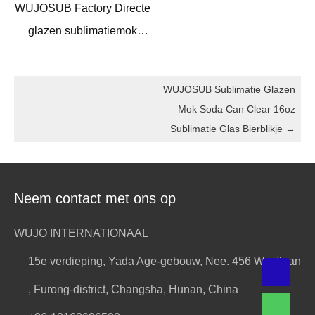
WUJOSUB Factory Directe
glazen sublimatiemok
Rechte 14oz sublimatie
glazen fles voor doe-het-
WUJOSUB Sublimatie Glazen
zelf
Mok Soda Can Clear 16oz
Sublimatie Glas Bierblikje
→
Neem contact met ons op
WUJO INTERNATIONAAL
15e verdieping, Yada Age-gebouw, Nee. 456 Wuyilaan
, Furong-district, Changsha, Hunan, China