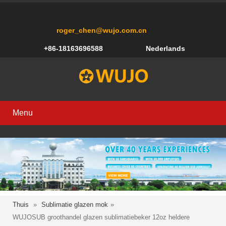
roger_chen@wujo.com.cn
+86-18163696588
Nederlands
Menu
Thuis
»
Sublimatie glazen mok
»
WUJOSUB groothandel glazen sublimatiebeker 12oz heldere