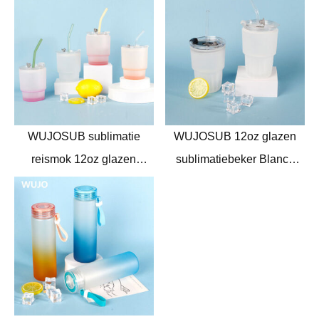
bier
sublimatie
WUJOSUB sublimatie
WUJOSUB 12oz glazen
reismok 12oz glazen
sublimatiebeker Blanco
sublimatie mok met deksel
matglazen
en lepel
sublimatiemokken met
rietje