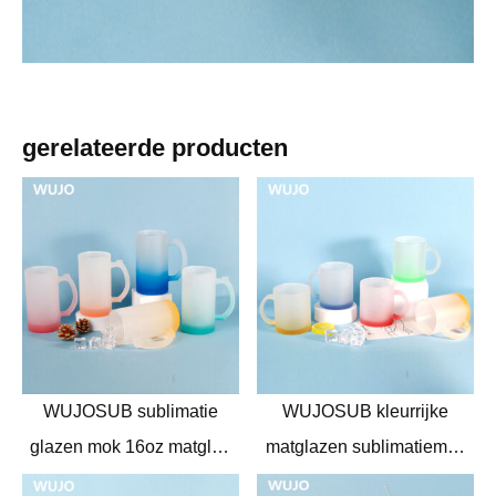
gerelateerde producten
WUJOSUB sublimatie
WUJOSUB kleurrijke
glazen mok 16oz matglas
matglazen sublimatiemok
sublimatie mokken voor
11oz glazen mok voor